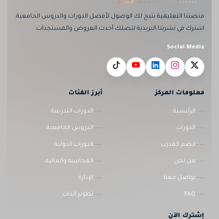
منصتنا التعليمية تتيح لك الوصول لأفضل الدورات والدروس الجامعية.
اشترك في نشرتنا البريدية لتصلك أحدث العروض والمستجدات.
Social Media
معلومات المركز
أبرز الفئات
الرئيسية
الدورات التدريبية
الدورات
الدروس الجامعية
انضم كمدرب
الدورات الدولية
من نحن
المحاسبة والمالية
تواصل معنا
الإدارة
FAQ
تطوير الذات
إشترك الآن