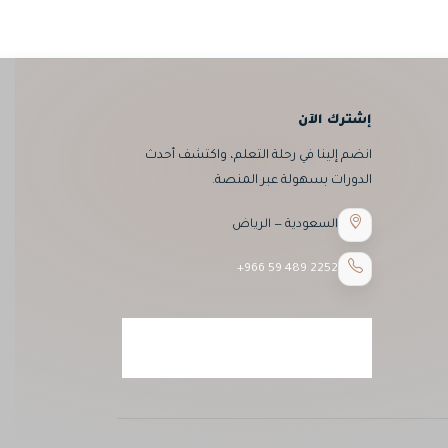
إشترك الآن
انضم إلينا في رحلة التعلم، واكتشف أحدث
الدورات بسهولة عبر المنصة.
السعودية — الرياض
+966 59 489 2252