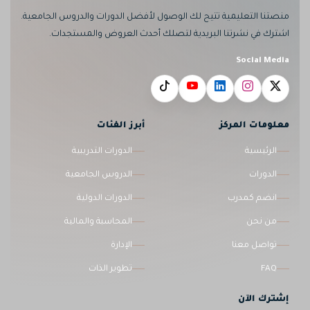
منصتنا التعليمية تتيح لك الوصول لأفضل الدورات والدروس الجامعية.
اشترك في نشرتنا البريدية لتصلك أحدث العروض والمستجدات.
Social Media
معلومات المركز
أبرز الفئات
الرئيسية
الدورات التدريبية
الدورات
الدروس الجامعية
انضم كمدرب
الدورات الدولية
من نحن
المحاسبة والمالية
تواصل معنا
الإدارة
FAQ
تطوير الذات
إشترك الآن