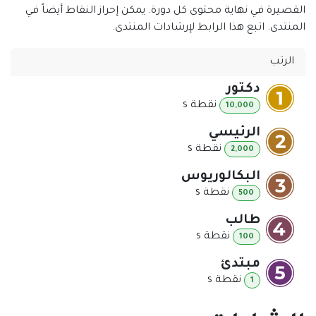
القصيرة في نهاية محتوى كل دورة. يمكن إحراز النقاط أيضاً في
المنتدى. اتبع هذا الرابط لإرشادات المنتدى.
الرتب
دكتور
نقطة
s
10,000
الرئيسي
نقطة
s
2,000
البكالوريوس
نقطة
s
500
طالب
نقطة
s
100
مبتدئ
نقطة
s
1