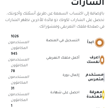
الشارات
بالإضافة إلى اكتساب السمعة عن طريق أسئلتك وأجوبتك،
تحصل على الشارات لكونك ذو فائدة للأخرين.
تظهر الشارات
في صفحة ملفك التعريفي ومنشوراتك.
1026
التسجيل في المنصة
ابدأ
المستخدمون
المكافؤون
945
اعرف
أكمل ملفك التعريفي
المستخدمون
نفسك
المكافؤون
78
مستخدم
إكمال دورة
المستخدمون
متمرس
المكافؤون
31
معرفة
احصل على شهادة
المستخدمون
مُعتَمدة
المكافؤون
1