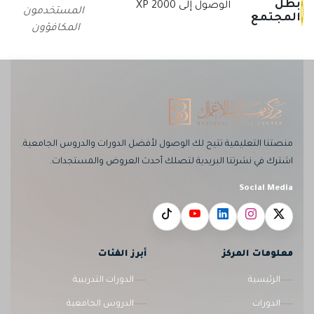
بطل
الوصول إلى 2000 XP
المستخدمون
المجتمع
المكافؤون
منصتنا التعليمية تتيح لك الوصول لأفضل الدورات والدروس الجامعية.
اشترك في نشرتنا البريدية لتصلك أحدث العروض والمستجدات.
Social Media
معلومات المركز
أبرز الفئات
الرئيسية
الدورات التدريبية
الدورات
الدروس الجامعية