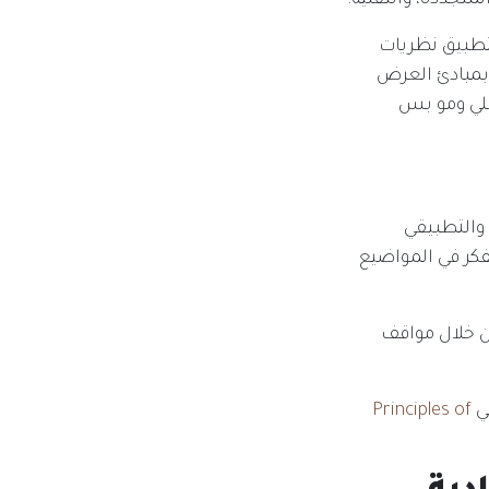
لمتجددة، والتقنية.
تطبيق نظريات
 بمبادئ العرض
لي ومو بس
 والتطبيقي
فكر في المواضيع
ن خلال مواقف
ي
Principles of