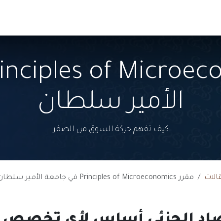
الجامعية
من نحن
انضم كمدرب
الأمير سلطان
كيف تفهم حركة السوق من الصفر
الات
مقرر Principles of Microeconomics في جامعة الأمير سلطان
صاد الجزئي أساس لأي تخصص م