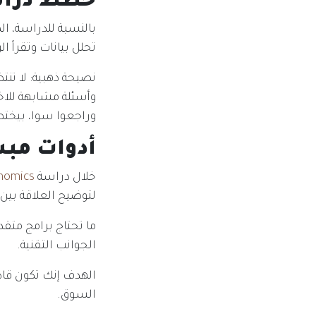
خطط دراس
بالنسبة للدراسة، ا
تحلل بيانات وتقرأ ا
نصيحة ذهبية: لا تنت
وأسئلة مشابهة للاخت
وراجعوا سوا، بيختص
أدوات مبس
خلال دراسة
onomics
لتوضيح العلاقة بين 
ما تحتاج برامج متقد
الجوانب التقنية.
الهدف إنك تكون قاد
السوق.