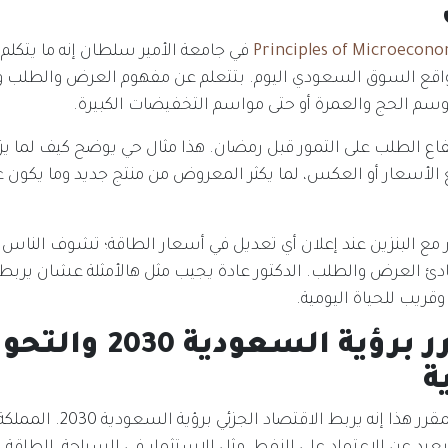
Principles of Microecono
في جامعة الأمير سلطان إنه ما يتكلم
قع السوق السعودي اليوم. بتتعلم عن مفهوم العرض والطلب وك
سم الحج والعمرة أو حتى مواسم التخفيضات الكبيرة.
تفاع الطلب على التمور قبل رمضان. هذا مثال حي يوضح كيف لما ي
لأسعار أو العكس، لما يكثر المعروض من منتج جديد وما يكون ع
ع البنزين عند إعلان أي تعديل في أسعار الطاقة؛ تشوف الناس تت
ئ العرض والطلب. الدكتور عادة يجيب مثل هالأمثلة عشان يربط ا
قريب للحياة اليومية.
ربط المقرر برؤية السعودية 30
ة
من أجمل مميزات المقرر هذا إنه يربط