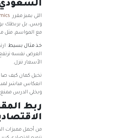
السعودي
اللي يميز مقرر
mics
وبس، بل يربطك بوا
مع المواسم، مثل مو
خذ مثال بسيط
: ار
العرض نفسه ترتفع ا
الأسعار تنزل.
تخيل كمان كيف صار م
انعكاس مباشر لمباد
ويخلي الدرس ممتع و
الاقتصادي