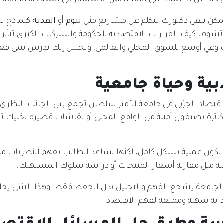
بعيد عن الاعتماد على النفط، مثل الاستثمار في السياحة، الطاقة ا
مكن تلقى دكتورك يتكلم عن مشاريع مثل
نيوم
أو
القدية
كنماذج ل
 تشوف كيف القرارات الاقتصادية للحكومة والشركات الكبرى تتأثر
ك وعي أوسع للسوق المحلي والعالمي، وتحس إنك تدرس شي فع
بية وحياة جامعية
قتصاد الجزئي في جامعة الأمير سلطان تجمع بين الجانب النظري
رة يضيفون أمثلة من الواقع المحلي أو نقاشات قصيرة تخليك ت
 تكون عملية بشكل كامل، لكنها تساعد الطالب يفهم النظريات م
ومية مثل مقارنة أسعار المنتجات أو دراسة سلوك المستهلك.
الجامعة يشجع الفهم والتحليل بدل الحفظ فقط، وهذا الشي يخل
اية سهلة وممتعة لفهم الاقتصاد.