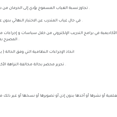
• تجاوز نسبة الغياب المسموح يؤدي إلى الحرمان من دخول الاختبار النهائي وهي25 % من ساعات البرنامج .
• في حال غياب المتدرب عن الاختبار النهائي بدون عذر رسمي مقبول يتم اشعاره بالرسوب في البرنامج .
لأكاديمية في برامج التدريب الإلكتروني من خلال سياسات و إجراءات من
المصرح بها أو جميع حالات الانتهاكات التي تمثل انتحالا للهوية :
• اﺗﺨﺎذ اﻹﺟﺮاءات اﻟﻨﻈﺎﻣﻴﺔ اﻟﺘﻲ وفق اﻟﺤﺎﻟﺔ ( ي
• ﺗﺤﺮﻳﺮ ﻣﺤﻀﺮ بحالة مخالفة النزاهة الأكاديمية ﻣﻊ إرﻓﺎق الدلائل و الإجراءات التي تم اتخاذها .