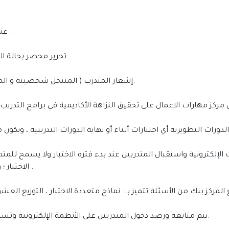
• عند تبوث انتحال الهوية تتم اتخاذ الإجراءات النظامية .
• ﺗﺤﺮﻳﺮ ﻣﺤﻀﺮ بحالة الانتحال ﻣﻊ إرﻓﺎق الدلائل و الإجراءات التي تم اتخاذها .
• إشعار المتدرب ( المنتحل شخصيته و المنتحل شخصية غيره ) ﺑﺎﻹﺟﺮاء اﻟﺘﺄدﻳﺒﻲ ﻗﺒﻞ اﻟﺘﻨﻔﻴﺬ.
الاختبار ؛ و لا يسمح للمتدرب الخروج إلا بعد نهاية زمن الاختبار .
• يتم متابعة ورصد دخول المتدربين على الأنظمة الإلكترونية وتسجيل وقت الحضور و الانصراف في الاختبارات كاملة.