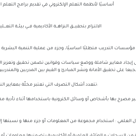
أساسيًا لأنظمة التعلم الإلكتروني في تقديم برامج التعلم ا
الالتـزام بتحقيـــق النزاهـــة الأكاديمية فــي بيئــة التعـــليــ
إيجاد معايير شاملة ووضع سياسات وقوانين تضمن تحقيق وتعزيز النزاه
تتعدد أشكال التصرف التي تعتبر مخلّة بمعايير النزاهة الأكاديمية ، وتشمل الأفعال والتصرفات التالية:
نتحال العلمي : استخدام مجموعة من المعلومات أو جزء منها و نسبتها 