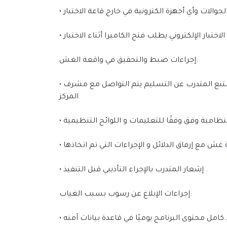
إجراءات ضبط والتحقيق في واقعة الغش:
• في حالة ضبط متدرب في حالة غش يطلب المراقب من المتدرب تسليم الاختبار الالكتروني أو الحضوري ، وفي حال امتنع المتدرب عن التسليم يتم التواصل مع مشرف
المركز
• إشعار المتدرب ﺑﺎﻹﺟﺮاء اﻟﺘﺄدﻳﺒﻲ ﻗﺒﻞ اﻟﺘﻨﻔﻴﺬ .
إجراءات الإبلاغ عن رسوب بسبب الغياب: