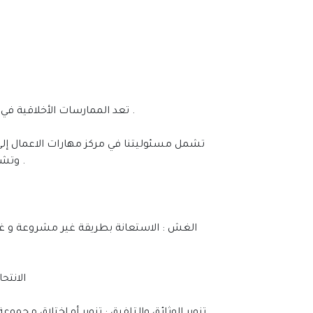
تعد الممارسات الأخلاقية في مؤسسات التدريب متطلبًا اساسيًا، وجزء من عملية التنمية البشرية وتعزيز القدرات والمهارات والقيم والمبادئ الأخلاقية .
تشمل مسئوليتنا في مركز مهارات الاعمال إلى 
وتشجيعا على تحقيق الأمانة ونشر المبادئ و القيم بين المدربين والمتدربين. و توفير بيئة تدريبية فعالة لتحقيق أهداف التدريب .
2. الا