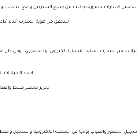
• للتحقق من هوية المتدرب أثناء أداء الاختبار الإلكتروني يطلب فتح الكاميرا أثناء الاختبار .
• اﺗﺨﺎذ اﻹﺟﺮاءات اﻟﻨﻈﺎﻣﻴﺔ وفق وفقًا للتعليمات و اللوائح التنظيمية .
• ﺗﺤﺮﻳﺮ محضر ضبط واقعة غش ﻣﻊ إرﻓﺎق الدلائل و الإجراءات التي تم اتخاذها .