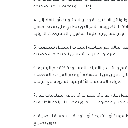
3. تزوير الوثائق والتلفيق : تزوير أو اختلاق مجموعة من السجلات و الوثائق العلمية أو الأكاديمية بتضمنيها معلومات أو بيانات لم يتم جمعها أو النصوص أو اقتباسات أو
إفادات أو توقيعات غير صحيحة .
4. الوصول غير المصرح به إلى الوثائق الرسمية الأكاديمية والإدارية : الممارسات المؤدية إلى الاطلاع أو الوصول إلى السجلات والوثائق الالكترونية وغير الالكترونية، أو النفاذ إلى
 الالكترونية، الأمر الذي ينطوي على تهديد أخلاقي
وقرصنة يجرم عليها القانون و التشريعات الدولية
5. انتحال شخصية الغير: ادعاء المتدرب صفة غيره داخل الصف، أو في اختبار أو في أي نوع من الواجبات الأكاديمية وفي هذه الحالة تتم معاقبة المتدرب المنتحل شخصية
غيره، والمتدرب الأساسي المنتحلة شخصيته.
6. الحصول على ميزة أكاديمية : القيام بسلوكه أو ممارسة تهدف الحصول على درجات أكاديمية أو اعتبارية بطرق منافية للقيم و الآدب و الأعراف المشروعة كتقديم الرشوة
 الآخرين من الاستفادة، أو عدم المراعاة المتعمدة
لقواعد المنافسة الأكاديمية الشريفة مع الزملاء ،
7. المساعدة على التحريض على خيانة الأمانة : تقديم المساعدة أو المساندة المادية و المعنوية لتمكين الآخرين من الحصول على مواد أو مميزات أو وثائق، معلومات غير
8. حقوق الملكية الفكرية : أعمال القرصنة الالكترونية و غير الالكترونية لحقوق تأليف و نشر وطبع أو استخدام البرامج الحاسوبية أو الأشرطة أو الأوعية السمعية البصرية
بدون تصريح