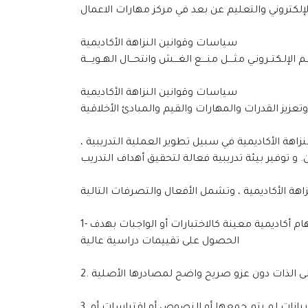
لإلكتروني والتعليم عن بعد في مركز مهارات الاعمال
سياسات وقوانين النزاهة الأكاديمية
م الإلـكتــرونـي مثــــل منــــع الغـــش وانتحـــال الهــويــــة
سياسات وقوانين النزاهة الأكاديمية
ة الأكاديمية في سبيل تطوير العملية التدريبية ،
1- الغش : الاستعانة بطريقة غير مشروعة و غير مصرح بها بأشخاص أو وسائل الكترونية باستخدامها أثناء تأدية مهام أكاديمية معينة كالاختبارات أو الواجبات بهدف
الحصول على تقييمات دراسية عالية
إلى الذات دون عزو صريح واضح لمصادرها الأصلية