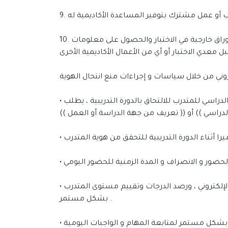
10. الحصول أو تلقي أي مساعدة غير مصرح بها في الاختبارات أو كتابة تلفيق من المعلومات لدعم نتائج المختبر أو احضار أوراق خارجية في الاختبار والحصول على معلومات
• التحقق من عدم انتحال صفة علمية أو مؤهل دراسي أثناء التسجيل في الدورات التدريبية التي تتطلب حد أدنى للمؤهل الدراسي للمتدرب للالتحاق بالدورة التدريبية ، يطلب
• التحقق من التفاعل والمشاركة في التطبيقات العملية التي يعدها المدرب بحسب الخطة التدريبية أثناء أوقات التدريب الإلكتروني ، ورصد الدرجات وتقييم مستوى المتدرب
بشكل مستمر .