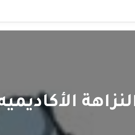
سجّل كمدرب
من نحن
sity Lessons
لنزاهة الأكاديميه