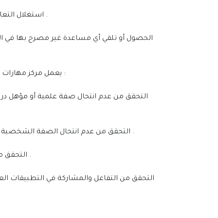
9. استغلال التعاون: استغلال واعتماد المتدرب على متدرب آخر في مجموعته لإنجاز واجب أو عمل مشترك بتوفير المساعدة الأكاديمية له .
يعمل مركز مهارات الاعمال للتدريب على تحقيق النزاهة الأكاديمية في برامج التدريب الإلكتروني من خلال سياسات و إجراءات منع انتحال الهوية :
• التحقق من عدم انتحال الصفة الشخصية للمتدرب أثناء التدريب الإلكتروني يحق للمركز أو المدرب طلب فتح الكاميرا أثناء الدورة التدريبية للتحقق من هوية المتدرب .
• التحقق من عملية رصد الحضور و الغياب الالكتروني اليومي للتحقق من أوقات الحضور و الانصراف و المدة الزمنية للحضور اليومي .