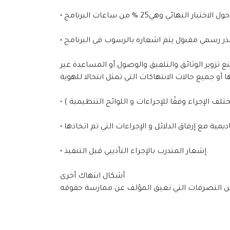
ع تزوير الوثائق والتلفيق والوصول أو المساعدة غير
ختلف الإجراء وفقًا للإجراءات و اللوائح التنظيمية )
• إشعار المتدرب ﺑﺎﻹﺟﺮاء اﻟﺘﺄدﻳﺒﻲ ﻗﺒﻞ اﻟﺘﻨﻔﻴﺬ.
أشكال انتهاك أخرى