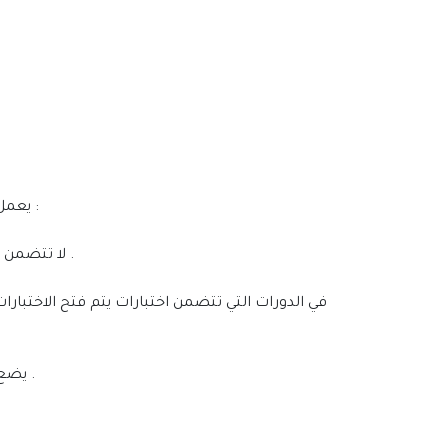
يعمل مركز مهارات الاعمال على تحقيق النزاهة الأكاديمية في برامج التدريب الإلكتروني من خلال سياسات و إجراءات منع الغش :
• لا تتضمن الدورات التطويرية أي اختبارات أثناء أو نهاية الدورات التدريبية ، ويكون معيار التقييم فيها المشاركة الفعالة أثناء التدريب .
• يضع المركز بنك من الأسئلة تتميز بـ : نماذج متعددة الاختبار ، التوزيع العشوائي للأسئلة ، عرض سؤالا واحدًا فقط في الصفحة .