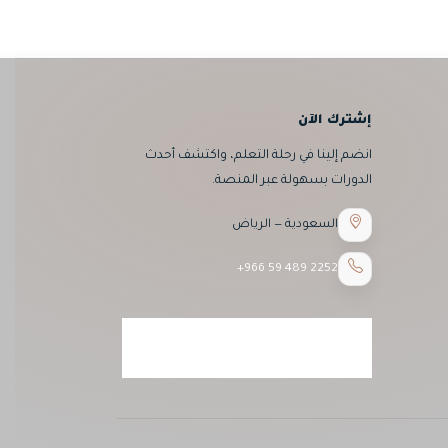
إشترك الآن
انضم إلينا في رحلة التعلم، واكتشف أحدث
الدورات بسهولة عبر المنصة.
السعودية — الرياض
+966 59 489 2252